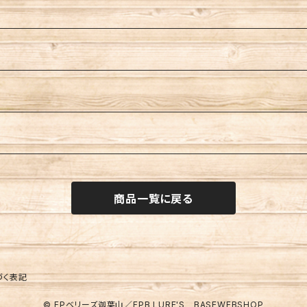
商品一覧に戻る
づく表記
© FPベリーズ迦葉山／FPB LURE'S BASEWEBSHOP