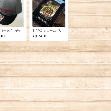
トキャップ チャコ
ZIPPO クロームポリッ
ブラック
シュ
000
¥9,500