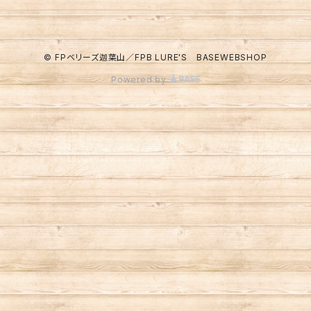
© FPベリーズ迦葉山／FPB LURE'S BASEWEBSHOP
Powered by