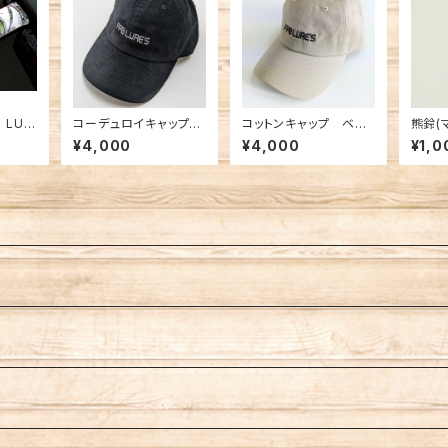
B LUR
コーデュロイキャップ
コットンキャップ ベー
熊鈴(
ングバー
ブラック
ジュ
ルテガ
¥4,000
¥4,000
¥1,0