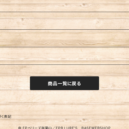
商品一覧に戻る
づく表記
© FPベリーズ迦葉山／FPB LURE'S BASEWEBSHOP