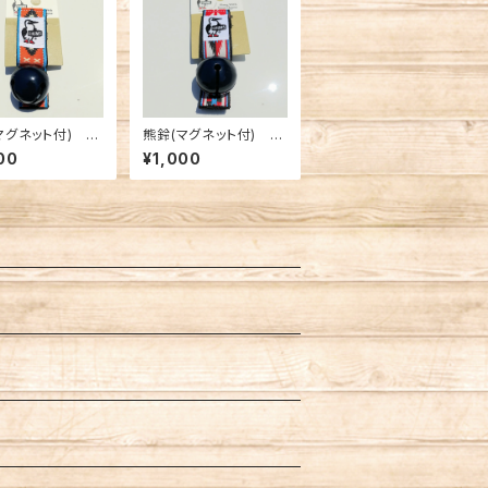
マグネット付) オ
熊鈴(マグネット付) オ
②
ルテガ①
00
¥1,000