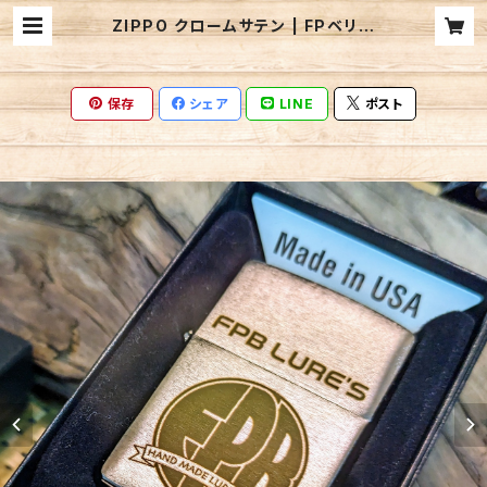
ZIPPO クロームサテン | FPベリー
ズ迦葉山／FPB LURE'S BASEW
EBSHOP
保存
シェア
LINE
ポスト