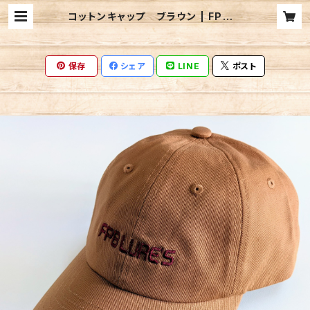
コットンキャップ ブラウン | FPベリ
ーズ迦葉山／FPB LURE'S BASE
WEBSHOP
保存
シェア
LINE
ポスト