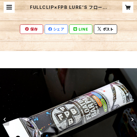
FULLCLIP×FPB LURE'S フローテ
ィングバーパッド スプラッシュ | FP
ベリーズ迦葉山／FPB LURE'S B
ASEWEBSHOP
保存
シェア
LINE
ポスト